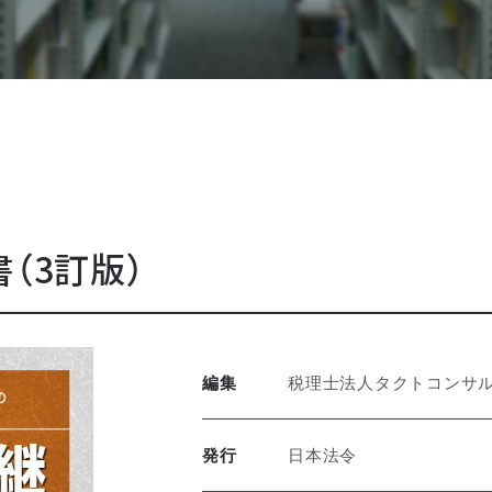
（3訂版）
編集
税理士法人タクトコンサ
発行
日本法令