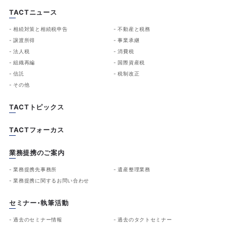
TACTニュース
相続対策と相続税申告
不動産と税務
譲渡所得
事業承継
法人税
消費税
組織再編
国際資産税
信託
税制改正
その他
TACTトピックス
TACTフォーカス
業務提携のご案内
業務提携先事務所
遺産整理業務
業務提携に関するお問い合わせ
セミナー・執筆活動
過去のセミナー情報
過去のタクトセミナー